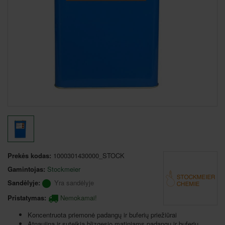
Prekės kodas:
1000301430000_STOCK
Gamintojas:
Stockmeier
Sandėlyje:
Yra sandėlyje
Pristatymas:
Nemokamai!
Koncentruota priemonė padangų ir buferių priežiūrai
Atnaujina ir suteikia blizgesio matiniams padangų ir buferių