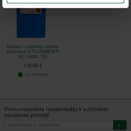
Gumos ir plastiko valymo
priemonė STOCKMEIER
SC11630, 10L
118,55 €
Yra sandėlyje
Prenumeruokite naujienlaiškį ir sužinokite
naujienas pirmieji!