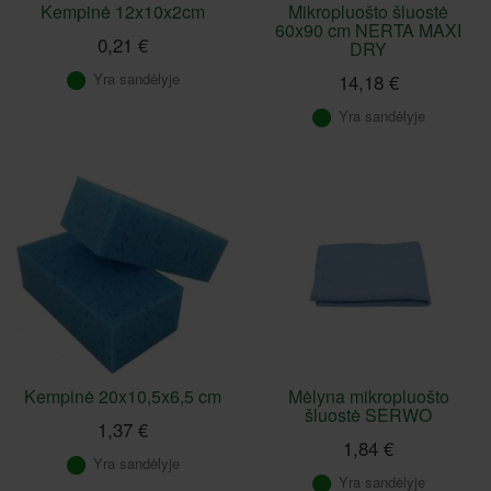
Kempinė 12x10x2cm
Mikropluošto šluostė
60x90 cm NERTA MAXI
0,21 €
DRY
Yra sandėlyje
14,18 €
Yra sandėlyje
Kempinė 20x10,5x6,5 cm
Mėlyna mikropluošto
šluostė SERWO
1,37 €
1,84 €
Yra sandėlyje
Yra sandėlyje