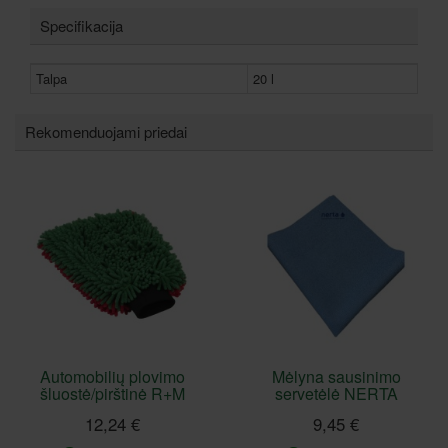
Specifikacija
Talpa
20 l
Rekomenduojami priedai
Automobilių plovimo
Mėlyna sausinimo
šluostė/pirštinė R+M
servetėlė NERTA
12,24 €
9,45 €