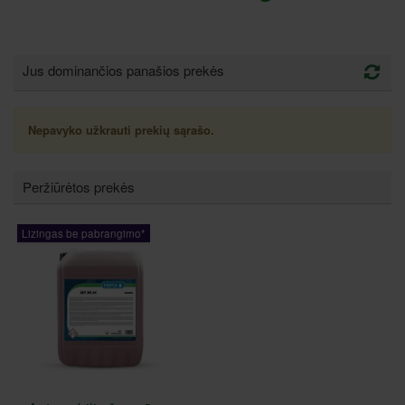
Jus dominančios panašios prekės
Nepavyko užkrauti prekių sąrašo.
Peržiūrėtos prekės
Lizingas be pabrangimo*