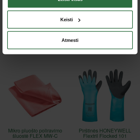
Vienkartinės nitrilinės
Vienkartinės nitrilinės
Keisti
pirštinės ANSELL
pirštinės ANSELL
Microflex 92-134, 100vnt.
Microflex 93-732 100vnt.,
juodos
12,30 €
Atmesti
13,60 €
Pasirinkite prekės variantą
Pasirinkite prekės variantą
Mikro pluošto poliravimo
Pirštinės HONEYWELL
šluostė FLEX MW-C
Flextril Flocked 101