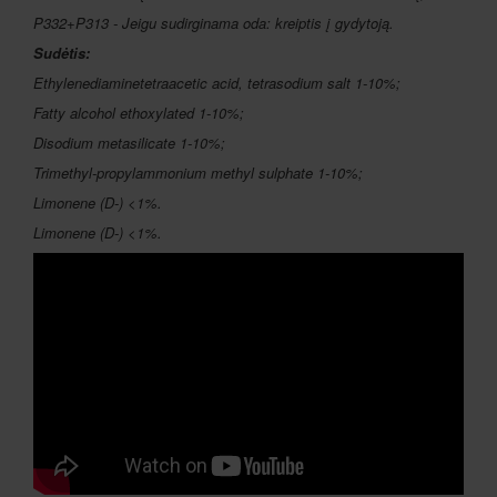
P332+P313 - Jeigu sudirginama oda: kreiptis į gydytoją.
Sudėtis:
Ethylenediaminetetraacetic acid, tetrasodium salt 1-10%;
Fatty alcohol ethoxylated 1-10%;
Disodium metasilicate 1-10%;
Trimethyl-propylammonium methyl sulphate 1-10%;
Limonene (D-) <1%.
Limonene (D-) <1%.