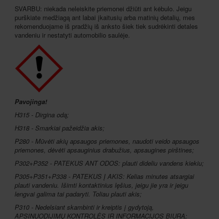
SVARBU: niekada neleiskite priemonei džiūti ant kėbulo. Jeigu
purškiate medžiagą ant labai įkaitusių arba matinių detalių, mes
rekomenduojame iš pradžių iš anksto šiek tiek sudrėkinti detales
vandeniu ir nestatyti automobilio saulėje.
Pavojinga!
H315 - Dirgina odą;
H318 - Smarkiai pažeidžia akis;
P280 - Mūvėti akių apsaugos priemones, naudoti veido apsaugos
priemones, dėvėti apsauginius drabužius, apsaugines pirštines;
P302+P352 - PATEKUS ANT ODOS: plauti dideliu vandens kiekiu;
P305+P351+P338 - PATEKUS Į AKIS: Kelias minutes atsargiai
plauti vandeniu. Išimti kontaktinius lęšius, jeigu jie yra ir jeigu
lengvai galima tai padaryti. Toliau plauti akis;
P310 - Nedelsiant skambinti ir kreiptis į gydytoją,
APSINUODIJIMŲ KONTROLĖS IR INFORMACIJOS BIURĄ;