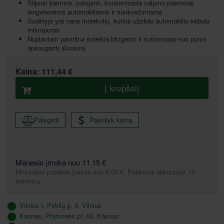
Silpnai šarminė, putojanti, koncentruota valymo priemonė
lengviesiems automobiliams ir sunkvežimiams
Sudėtyje yra nano molekulių, kurios užpildo automobilio kėbulo
mikroporas
Nuplautam paviršiui suteikia blizgesio ir suformuoja nuo purvo
apsaugantį sluoksnį
Kaina:
111,44 €
Į krepšelį
Palyginti
Pasiūlyk kainą
Mėnesio įmoka nuo 11.15 €
Minimalus pradinis įnašas nuo 0.00 €. Paskolos laikotarpis 10
mėnesių.
Vilnius I, Pirklių g. 5, Vilnius
Kaunas, Pramonės pr. 63, Kaunas