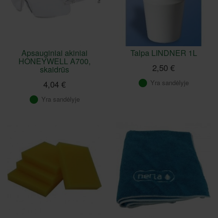
Apsauginiai akiniai
Talpa LINDNER 1L
HONEYWELL A700,
2,50 €
skaidrūs
Yra sandėlyje
4,04 €
Yra sandėlyje