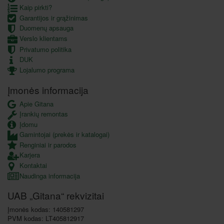
Kaip pirkti?
Garantijos ir grąžinimas
Duomenų apsauga
Verslo klientams
Privatumo politika
DUK
Lojalumo programa
Įmonės informacija
Apie Gitana
Įrankių remontas
Įdomu
Gamintojai (prekės ir katalogai)
Renginiai ir parodos
Karjera
Kontaktai
Naudinga informacija
UAB „Gitana“ rekvizitai
Įmonės kodas: 140581297
PVM kodas: LT405812917