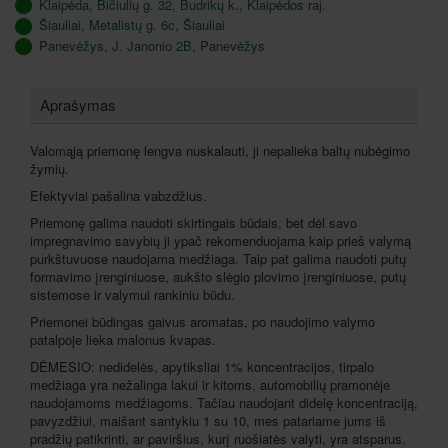
Klaipėda, Bičiulių g. 32, Budrikų k., Klaipėdos raj.
Šiauliai, Metalistų g. 6c, Šiauliai
Panevėžys, J. Janonio 2B, Panevėžys
Aprašymas
Valomąją priemonę lengva nuskalauti, ji nepalieka baltų nubėgimo
žymių.
Efektyviai pašalina vabzdžius.
Priemonę galima naudoti skirtingais būdais, bet dėl savo
impregnavimo savybių ji ypač rekomenduojama kaip prieš valymą
purkštuvuose naudojama medžiaga. Taip pat galima naudoti putų
formavimo įrenginiuose, aukšto slėgio plovimo įrenginiuose, putų
sistemose ir valymui rankiniu būdu.
Priemonei būdingas gaivus aromatas, po naudojimo valymo
patalpoje lieka malonus kvapas.
DĖMESIO: nedidelės, apytiksliai 1% koncentracijos, tirpalo
medžiaga yra nežalinga lakui ir kitoms, automobilių pramonėje
naudojamoms medžiagoms. Tačiau naudojant didelę koncentraciją,
pavyzdžiui, maišant santykiu 1 su 10, mes patariame jums iš
pradžių patikrinti, ar paviršius, kurį ruošiatės valyti, yra atsparus.