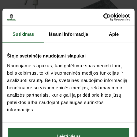
Sutikimas
Išsami informacija
Apie
Purškimo galva
Mikropluošto šluostė
LINDNER CHS-3ANS
FLEX Dual PT-MF 380
Šioje svetainėje naudojami slapukai
5,50 €
21,18 €
Naudojame slapukus, kad galėtume suasmeninti turinį
bei skelbimus, teikti visuomeninės medijos funkcijas ir
Yra sandėlyje
Yra sandėlyje
analizuoti srautą. Be to, svetainės naudojimo informaciją
bendriname su visuomeninės medijos, reklamavimo ir
analizės partneriais, kurie gali ją pridėti prie kitos jūsų
pateiktos arba naudojant paslaugas surinktos
informacijos.
Leisti visus