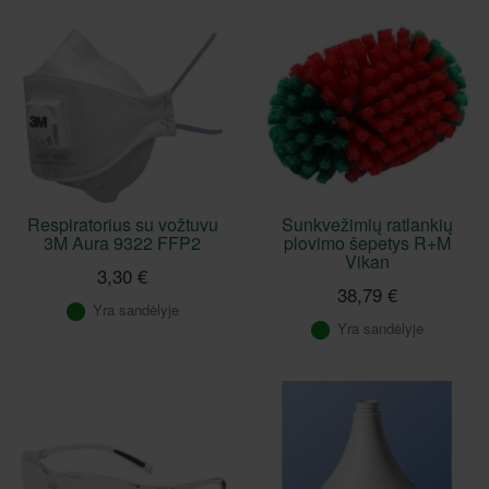
Respiratorius su vožtuvu
Sunkvežimių ratlankių
3M Aura 9322 FFP2
plovimo šepetys R+M
Vikan
3,30 €
38,79 €
Yra sandėlyje
Yra sandėlyje