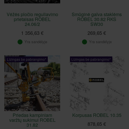
Vėžės pločio reguliavimo
Smūginė galva staklėms
prietaisas ROBEL
ROBEL 30.82 RKS
24.06/2
SW30
1 356,63 €
269,65 €
Yra sandėlyje
Yra sandėlyje
Lizingas be pabrangimo*
Lizingas be pabrangimo*
Priedas kampiniam
Korpusas ROBEL 10.35
varžtų sukimui ROBEL
878,65 €
31.82