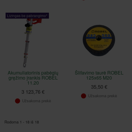
Lizingas be pabrangimo*
Akumuliatorinis pabėgių
Šlifavimo taurė ROBEL
gręžimo įrankis ROBEL
125x65 M20
11.20
35,50 €
3 123,76 €
Užsakoma prekė
Užsakoma prekė
Rodoma 1 - 18 iš 18