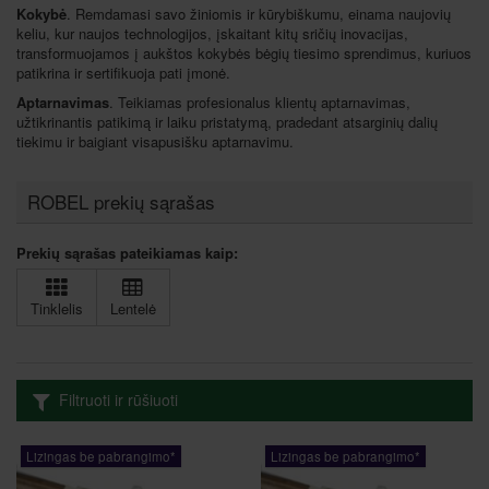
Kokybė
. R
emdamasi savo žiniomis ir kūrybiškumu, einama naujovių
keliu, kur naujos technologijos, įskaitant kitų sričių inovacijas,
transformuojamos į aukštos kokybės bėgių tiesimo sprendimus, kuriuos
patikrina ir sertifikuoja pati įmonė.
Aptarnavimas
.
Teikiamas profesionalus klientų aptarnavimas,
užtikrinantis patikimą ir laiku pristatymą, pradedant atsarginių dalių
tiekimu ir baigiant visapusišku aptarnavimu.
ROBEL prekių sąrašas
Prekių sąrašas pateikiamas kaip:
Tinklelis
Lentelė
Filtruoti ir rūšiuoti
Lizingas be pabrangimo*
Lizingas be pabrangimo*