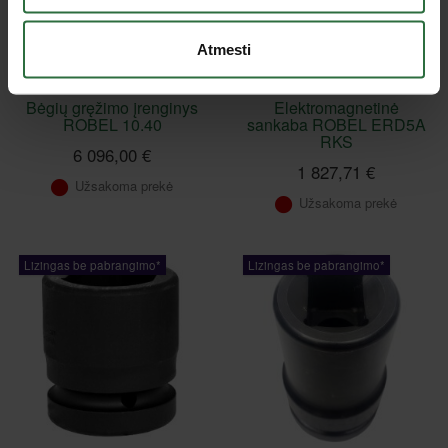
Atmesti
Bėgių gręžimo įrenginys
Elektromagnetinė
ROBEL 10.40
sankaba ROBEL ERD5A
RKS
6 096,00 €
1 827,71 €
Užsakoma prekė
Užsakoma prekė
Lizingas be pabrangimo*
Lizingas be pabrangimo*