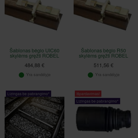
Šablonas bėgio UIC60
Šablonas bėgio R50
skylėms gręžti ROBEL
skylėms gręžti ROBEL
484,88 €
511,56 €
Yra sandėlyje
Yra sandėlyje
Lizingas be pabrangimo*
Išpardavimas!
Lizingas be pabrangimo*