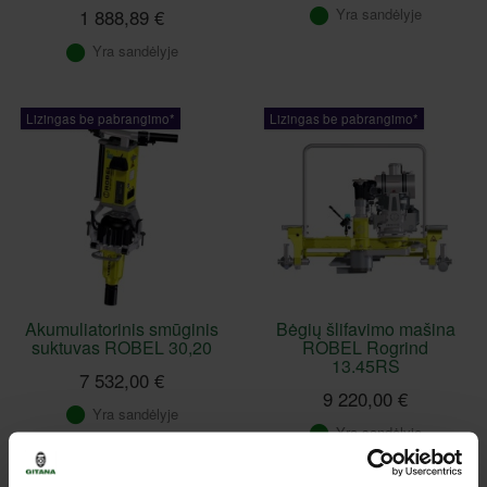
Yra sandėlyje
1 888,89 €
Yra sandėlyje
Lizingas be pabrangimo*
Lizingas be pabrangimo*
Akumuliatorinis smūginis
Bėgių šlifavimo mašina
suktuvas ROBEL 30,20
ROBEL Rogrind
13.45RS
7 532,00 €
9 220,00 €
Yra sandėlyje
Yra sandėlyje