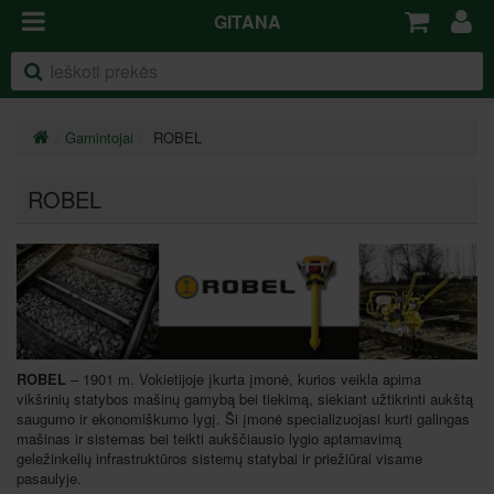
GITANA
Gamintojai
ROBEL
ROBEL
ROBEL
– 1901 m. Vokietijoje įkurta įmonė, kurios veikla apima
vikšrinių statybos mašinų gamybą bei tiekimą, siekiant užtikrinti aukštą
saugumo ir ekonomiškumo lygį. Ši įmonė specializuojasi kurti galingas
mašinas ir sistemas bei teikti aukščiausio lygio aptarnavimą
geležinkelių infrastruktūros sistemų statybai ir priežiūrai visame
pasaulyje.