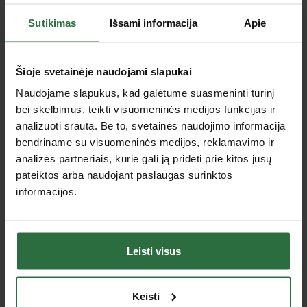
Lizingas be pabrangimo*
Lizingas be pabrangimo*
Sutikimas
Išsami informacija
Apie
Šioje svetainėje naudojami slapukai
Naudojame slapukus, kad galėtume suasmeninti turinį
bei skelbimus, teikti visuomeninės medijos funkcijas ir
analizuoti srautą. Be to, svetainės naudojimo informaciją
Bėgių provažos
Universali varžtų sukimo
bendriname su visuomeninės medijos, reklamavimo ir
matuoklis ROBEL 83.37
mašina ROBEL 30.82
analizės partneriais, kurie gali ją pridėti prie kitos jūsų
1520mm
RKS
pateiktos arba naudojant paslaugas surinktos
898,54 €
13 721,54 €
informacijos.
Užsakoma prekė
Užsakoma prekė
Lizingas be pabrangimo*
Lizingas be pabrangimo*
Leisti visus
Keisti