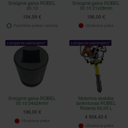
Smūginė galva ROBEL
Smūginė galva ROBEL
30.10
30.10 21x28mm
154,59 €
196,00 €
Pasirinkite prekės variantą
Užsakoma prekė
Lizingas be pabrangimo*
Lizingas be pabrangimo*
Smūginė galva ROBEL
Motorinis skaldos
30.10 24x24mm
tankintuvas ROBEL
Rotamp 62,05 L
196,00 €
4 934,43 €
Užsakoma prekė
Užsakoma prekė