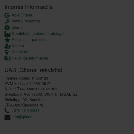
Įmonės informacija
Apie Gitana
Įrankių remontas
Įdomu
Gamintojai (prekės ir katalogai)
Renginiai ir parodos
Karjera
Kontaktai
Naudinga informacija
UAB „Gitana“ rekvizitai
Įmonės kodas: 140581297
PVM kodas: LT405812917
A./s.: LT147300010071021361
Swedbank AB, 73000, SWIFT: HABALT22
Bičiulių g. 32, Budrikų k.
LT-96320 Klaipėdos raj.
+370 46 410881
info@gitana.lt