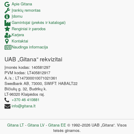
Apie Gitana
Įrankių remontas
Įdomu
Gamintojai (prekės ir katalogai)
Renginiai ir parodos
Karjera
Kontaktai
Naudinga informacija
UAB „Gitana“ rekvizitai
Įmonės kodas: 140581297
PVM kodas: LT405812917
A./s.: LT147300010071021361
Swedbank AB, 73000, SWIFT: HABALT22
Bičiulių g. 32, Budrikų k.
LT-96320 Klaipėdos raj.
+370 46 410881
info@gitana.lt
Gitana LT
-
Gitana LV
-
Gitana EE
© 1992–2026 UAB „Gitana“. Visos
teisės ginamos.