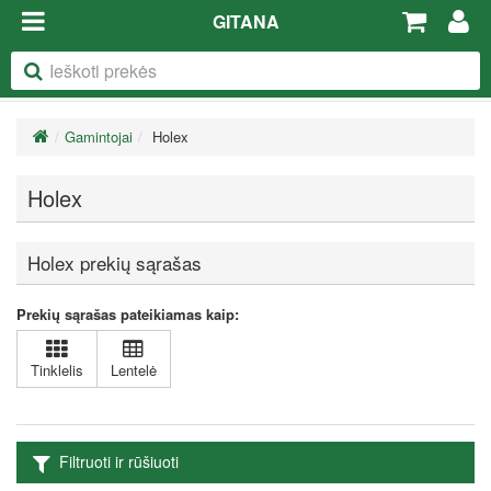
GITANA
Gamintojai
Holex
Holex
Holex prekių sąrašas
Prekių sąrašas pateikiamas kaip:
Tinklelis
Lentelė
Filtruoti ir rūšiuoti