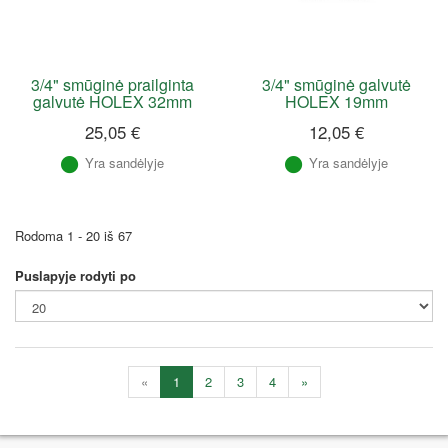
3/4" smūginė prailginta
3/4" smūginė galvutė
galvutė HOLEX 32mm
HOLEX 19mm
25,05 €
12,05 €
Yra sandėlyje
Yra sandėlyje
Rodoma 1 - 20 iš 67
Puslapyje rodyti po
«
1
2
3
4
»