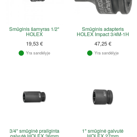
Smūginis šarnyras 1/2"
Smūginis adapteris
HOLEX
HOLEX Impact 3/4M-1H
19,53 €
47,25 €
Yra sandėlyje
Yra sandėlyje
3/4" smūginė prailginta
1" smūginė galvutė
galvutė HOLEX 36mm
HOLEX 27mm