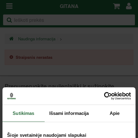
GITANA
Naudinga informacija
>
Straipsnis nerastas
Prenumeruokite naujienlaiškį ir sužinokite
naujienas pirmieji!
Sutikimas
Išsami informacija
Apie
Klientų aptarnavimas
Šioje svetainėje naudojami slapukai