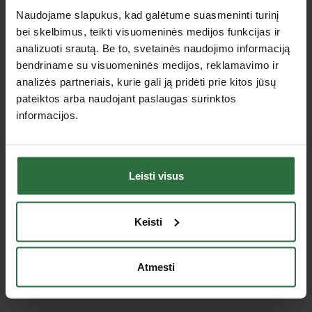
Pristatymas
Naudojame slapukus, kad galėtume suasmeninti turinį
Apmokėjimas
bei skelbimus, teikti visuomeninės medijos funkcijas ir
Pirkimas išsimokėtinai (lizingu)
analizuoti srautą. Be to, svetainės naudojimo informaciją
Kaip pirkti?
bendriname su visuomeninės medijos, reklamavimo ir
Garantijos ir grąžinimas
analizės partneriais, kurie gali ją pridėti prie kitos jūsų
Duomenų apsauga
Verslo klientams
pateiktos arba naudojant paslaugas surinktos
Privatumo politika
informacijos.
DUK
Lojalumo programa
Įmonės informacija
Leisti visus
Apie Gitana
Įrankių remontas
Įdomu
Keisti
Gamintojai (prekės ir katalogai)
Renginiai ir parodos
Karjera
Atmesti
Kontaktai
Naudinga informacija